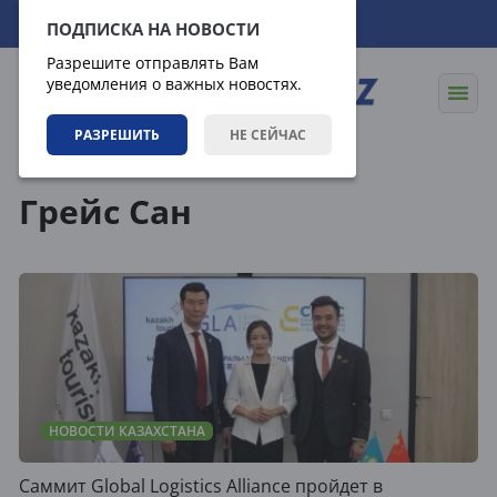
09.08.2026
07:08:32
ПОДПИСКА НА НОВОСТИ
Разрешите отправлять Вам
уведомления о важных новостях.
РАЗРЕШИТЬ
НЕ СЕЙЧАС
Теги
Грейс Сан
НОВОСТИ КАЗАХСТАНА
Саммит Global Logistics Alliance пройдет в