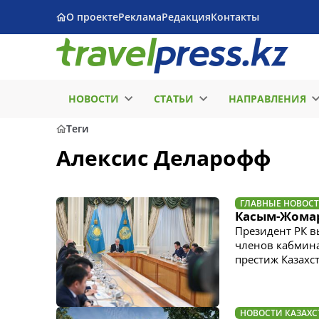
О проекте
Реклама
Редакция
Контакты
НОВОСТИ
СТАТЬИ
НАПРАВЛЕНИЯ
Теги
Алексис Деларофф
ГЛАВНЫЕ НОВОС
Касым-Жомар
Президент РК в
членов кабмина
престиж Казахс
НОВОСТИ КАЗАХС