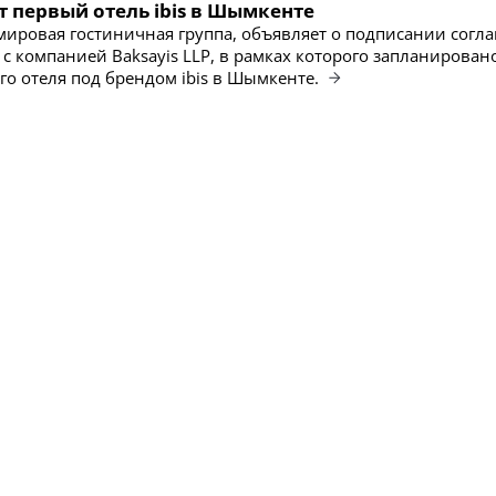
т первый отель ibis в Шымкенте
 мировая гостиничная группа, объявляет о подписании согл
 с компанией Baksayis LLP, в рамках которого запланирован
го отеля под брендом ibis в Шымкенте.