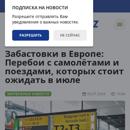
09.08.2026
11:27:37
ПОДПИСКА НА НОВОСТИ
Разрешите отправлять Вам
уведомления о важных новостях.
РАЗРЕШИТЬ
НЕ СЕЙЧАС
Новости
Зарубежные новости
Забастовки в Европе:
Перебои с самолётами и
поездами, которых стоит
ожидать в июле
ЗАРУБЕЖНЫЕ НОВОСТИ
02.07.2024
15:04