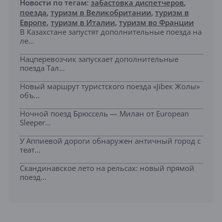
Новости по тегам:
забастовка диспетчеров
,
поезда
,
туризм в Великобритании
,
туризм в
Европе
,
туризм в Италии
,
туризм во Франции
В Казахстане запустят дополнительные поезда на
ле...
Нацперевозчик запускает дополнительные
поезда Тал...
Новый маршрут туристского поезда «Jibек Жолы»
объ...
Ночной поезд Брюссель — Милан от European
Sleeper...
У Аппиевой дороги обнаружен античный город с
теат...
Скандинавское лето на рельсах: новый прямой
поезд...