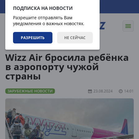
07.08.2026
01:30:48
ПОДПИСКА НА НОВОСТИ
Разрешите отправлять Вам
уведомления о важных новостях.
РАЗРЕШИТЬ
НЕ СЕЙЧАС
Новости
Зарубежные новости
Wizz Air бросила ребёнка
в аэропорту чужой
страны
ЗАРУБЕЖНЫЕ НОВОСТИ
23.08.2024
14:01