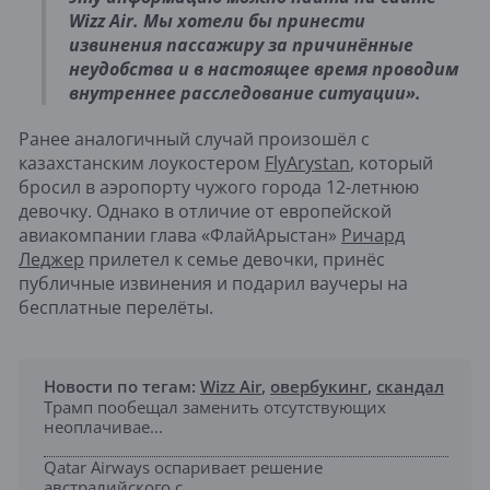
Wizz Air. Мы хотели бы принести
извинения пассажиру за причинённые
неудобства и в настоящее время проводим
внутреннее расследование ситуации».
Ранее аналогичный случай произошёл с
казахстанским лоукостером
FlyArystan
, который
бросил в аэропорту чужого города 12-летнюю
девочку. Однако в отличие от европейской
авиакомпании глава «ФлайАрыстан»
Ричард
Леджер
прилетел к семье девочки, принёс
публичные извинения и подарил ваучеры на
бесплатные перелёты.
Новости по тегам:
Wizz Air
,
овербукинг
,
скандал
Трамп пообещал заменить отсутствующих
неоплачивае...
Qatar Airways оспаривает решение
австралийского с...