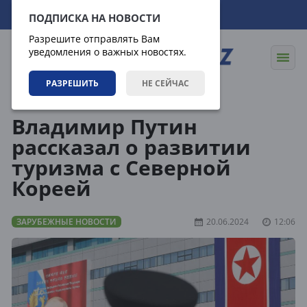
07.08.2026
03:27:37
ПОДПИСКА НА НОВОСТИ
Разрешите отправлять Вам
уведомления о важных новостях.
РАЗРЕШИТЬ
НЕ СЕЙЧАС
Новости
Зарубежные новости
Владимир Путин
рассказал о развитии
туризма с Северной
Кореей
ЗАРУБЕЖНЫЕ НОВОСТИ
20.06.2024
12:06