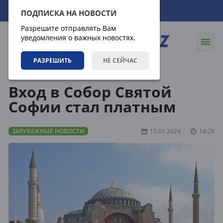
07.08.2026
13:25:24
ПОДПИСКА НА НОВОСТИ
Разрешите отправлять Вам
уведомления о важных новостях.
РАЗРЕШИТЬ
НЕ СЕЙЧАС
Новости
Зарубежные новости
Вход в Собор Святой
Софии стал платным
ЗАРУБЕЖНЫЕ НОВОСТИ
15.01.2024
14:28