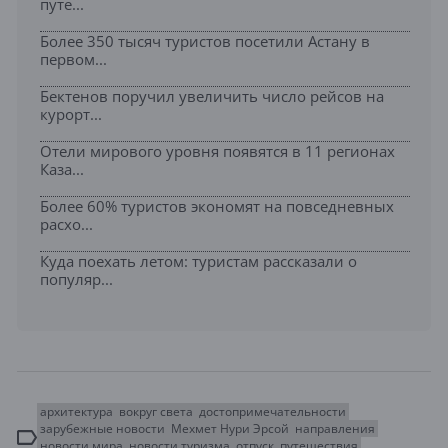
путе...
Более 350 тысяч туристов посетили Астану в
первом...
Бектенов поручил увеличить число рейсов на
курорт...
Отели мирового уровня появятся в 11 регионах
Каза...
Более 60% туристов экономят на повседневных
расхо...
Куда поехать летом: туристам рассказали о
популяр...
архитектура
вокруг света
достопримечательности
зарубежные новости
Мехмет Нури Эрсой
направления
новости мира
новости туризма
отпуск
путешествия