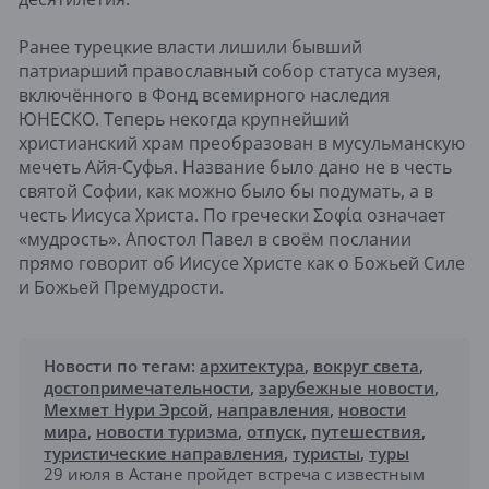
Ранее турецкие власти лишили бывший
патриарший православный собор статуса музея,
включённого в Фонд всемирного наследия
ЮНЕСКО. Теперь некогда крупнейший
христианский храм преобразован в мусульманскую
мечеть Айя-Суфья. Название было дано не в честь
святой Софии, как можно было бы подумать, а в
честь Иисуса Христа. По гречески Σοφία означает
«мудрость». Апостол Павел в своём послании
прямо говорит об Иисусе Христе как о Божьей Силе
и Божьей Премудрости.
Новости по тегам:
архитектура
,
вокруг света
,
достопримечательности
,
зарубежные новости
,
Мехмет Нури Эрсой
,
направления
,
новости
мира
,
новости туризма
,
отпуск
,
путешествия
,
туристические направления
,
туристы
,
туры
29 июля в Астане пройдет встреча с известным