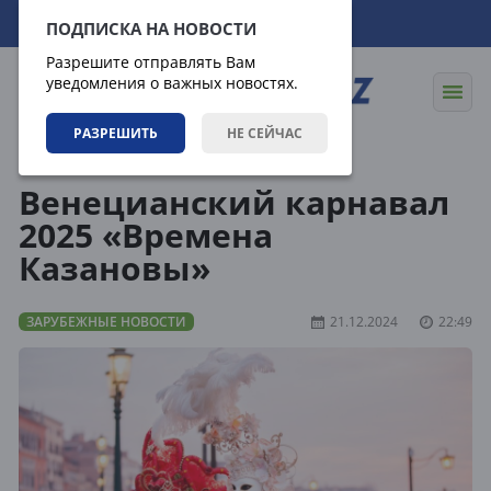
07.08.2026
03:08:50
ПОДПИСКА НА НОВОСТИ
Разрешите отправлять Вам
уведомления о важных новостях.
РАЗРЕШИТЬ
НЕ СЕЙЧАС
Новости
Зарубежные новости
Венецианский карнавал
2025 «Времена
Казановы»
ЗАРУБЕЖНЫЕ НОВОСТИ
21.12.2024
22:49