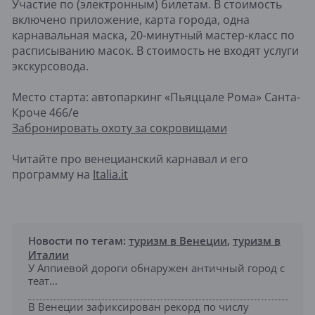
Участие по (электронным) билетам. В стоимость
включено приложение, карта города, одна
карнавальная маска, 20-минутный мастер-класс по
расписыванию масок. В стоимость не входят услуги
экскурсовода.
Место старта: автопаркинг «Пьяццале Рома» Санта-
Кроче 466/e
Забронировать охоту за сокровищами
Читайте про венецианский карнавал и его
программу на
Italia.it
Новости по тегам:
туризм в Венеции
,
туризм в
Италии
У Аппиевой дороги обнаружен античный город с
теат...
В Венеции зафиксирован рекорд по числу