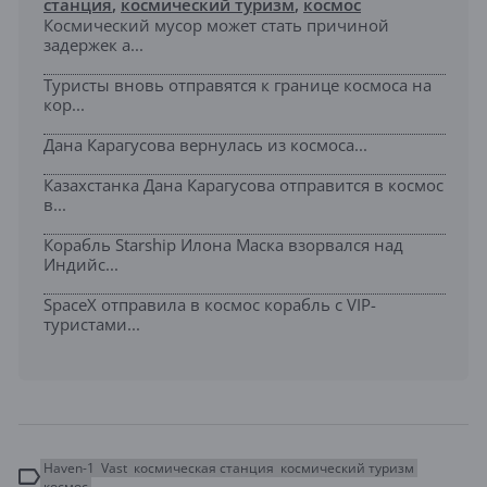
станция
,
космический туризм
,
космос
Космический мусор может стать причиной
задержек а...
Туристы вновь отправятся к границе космоса на
кор...
Дана Карагусова вернулась из космоса...
Казахстанка Дана Карагусова отправится в космос
в...
Корабль Starship Илона Маска взорвался над
Индийс...
SpaceX отправила в космос корабль с VIP-
туристами...
Haven-1
Vast
космическая станция
космический туризм
космос