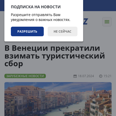
06.08.2026
09:48:48
ПОДПИСКА НА НОВОСТИ
Разрешите отправлять Вам
уведомления о важных новостях.
РАЗРЕШИТЬ
НЕ СЕЙЧАС
Новости
Зарубежные новости
В Венеции прекратили
взимать туристический
сбор
ЗАРУБЕЖНЫЕ НОВОСТИ
18.07.2024
15:21