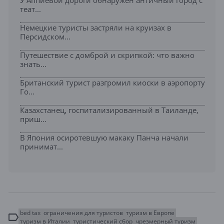
У Аппиевой дороги обнаружен античный город с
теат...
Немецкие туристы застряли на круизах в
Персидском...
Путешествие с домброй и скрипкой: что важно
знать...
Британский турист разгромил киоски в аэропорту
Го...
Казахстанец, госпитализированный в Таиланде,
приш...
В Япония осиротевшую макаку Панча начали
принимат...
bed tax
ограничения для туристов
туризм в Европе
туризм в Италии
туристический сбор
чрезмерный туризм