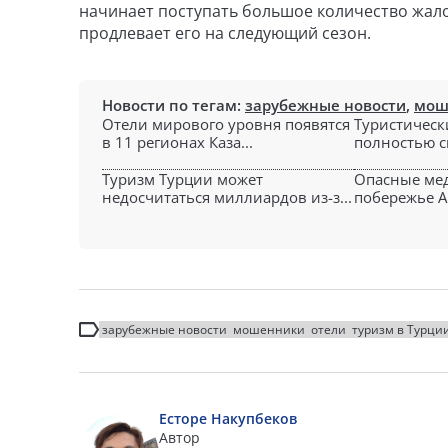
начинает поступать большое количество жало
продлевает его на следующий сезон.
Новости по тегам:
зарубежные новости
,
мош
Отели мирового уровня появятся
Туристическ
в 11 регионах Каза...
полностью сг
Туризм Турции может
Опасные ме
недосчитаться миллиардов из-з...
побережье А
зарубежные новости
мошенники
отели
туризм в Турци
Есторе Накупбеков
Автор