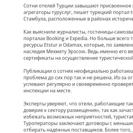
Сотни отелей Турции завышают присвоенное 
агрегаторы туруслуг, пишет турецкий портал 
Стамбула, расположенные в районах историче
Как выяснили журналисты, гостиницы-самоз
порталах Booking и Expedia. Но больше всего 
ресурсы Etstur и Odamax, которые, по заявле
наследия Мехмету Эрзсою. Ведь именно его в
сертификаты на осуществление туристической
Публикации о сотнях неофициально работающих
проблема до сих пор так и не решена. Из-за
успевают регулярно и своевременно проверят
инспекции на месте.
Эксперты уверяют, что отели, работающие та
доверие к сектору размещения», так как зача
избежать возможных неприятностей, туриста
Туроператоры заключают договоры с меньшим
отбирать надёжных поставщиков. Более того, 