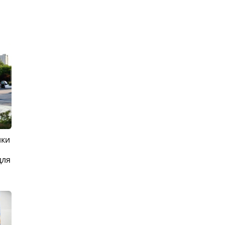
ики
для