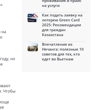
проживания и прайс
н-
на услуги
Как подать заявку на
лотерею Green Card
2025: Рекомендации
для граждан
 на
Казахстана
го
Впечатления из
Нячанга: полезные 10
советов для тех, кто
году, но
едет во Вьетнам
не
ывают
и. Чтобы
проще
её