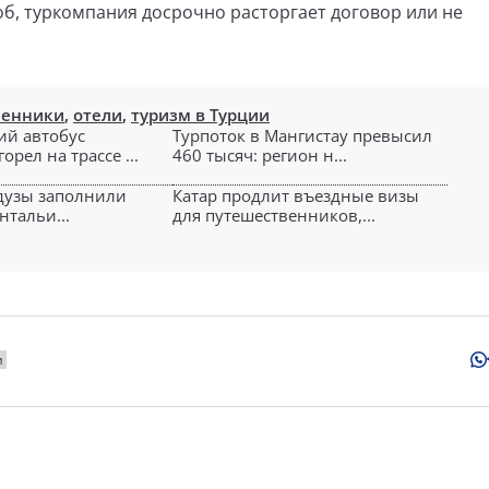
б, туркомпания досрочно расторгает договор или не
енники
,
отели
,
туризм в Турции
ий автобус
Турпоток в Мангистау превысил
орел на трассе ...
460 тысяч: регион н...
дузы заполнили
Катар продлит въездные визы
нтальи...
для путешественников,...
и