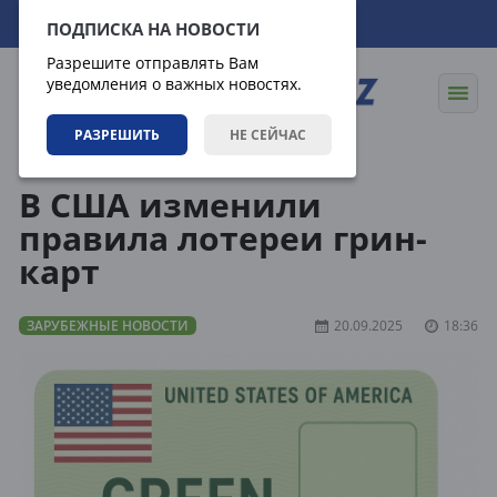
07.08.2026
08:20:36
ПОДПИСКА НА НОВОСТИ
Разрешите отправлять Вам
уведомления о важных новостях.
РАЗРЕШИТЬ
НЕ СЕЙЧАС
Новости
Зарубежные новости
В США изменили
правила лотереи грин-
карт
ЗАРУБЕЖНЫЕ НОВОСТИ
20.09.2025
18:36