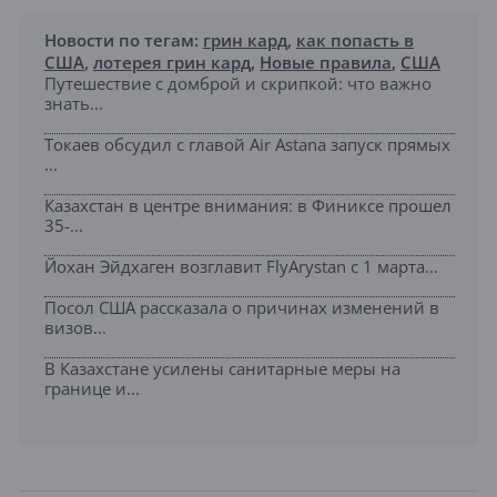
Новости по тегам:
грин кард
,
как попасть в
США
,
лотерея грин кард
,
Новые правила
,
США
Путешествие с домброй и скрипкой: что важно
знать...
Токаев обсудил с главой Air Astana запуск прямых
...
Казахстан в центре внимания: в Финиксе прошел
35-...
Йохан Эйдхаген возглавит FlyArystan с 1 марта...
Посол США рассказала о причинах изменений в
визов...
В Казахстане усилены санитарные меры на
границе и...