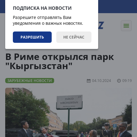
07.08.2026
21:21:36
ПОДПИСКА НА НОВОСТИ
Разрешите отправлять Вам
уведомления о важных новостях.
РАЗРЕШИТЬ
НЕ СЕЙЧАС
Новости
Зарубежные новости
В Риме открылся парк
"Кыргызстан"
ЗАРУБЕЖНЫЕ НОВОСТИ
04.10.2024
09:19