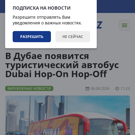
06.08.2026
17:24:00
ПОДПИСКА НА НОВОСТИ
Разрешите отправлять Вам
уведомления о важных новостях.
РАЗРЕШИТЬ
НЕ СЕЙЧАС
Новости
Зарубежные новости
В Дубае появится
туристический автобус
Dubai Hop-On Hop-Off
ЗАРУБЕЖНЫЕ НОВОСТИ
06.08.2024
11:23