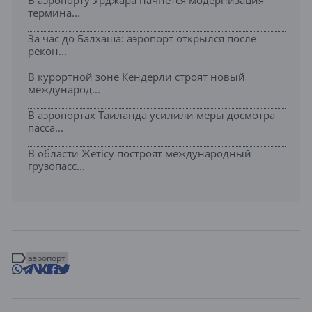
В аэропорту Урджара начнётся модернизация
термина...
За час до Балхаша: аэропорт открылся после
рекон...
В курортной зоне Кендерли строят новый
международ...
В аэропортах Таиланда усилили меры досмотра
пасса...
В области Жетісу построят международный
грузопасс...
аэропорт