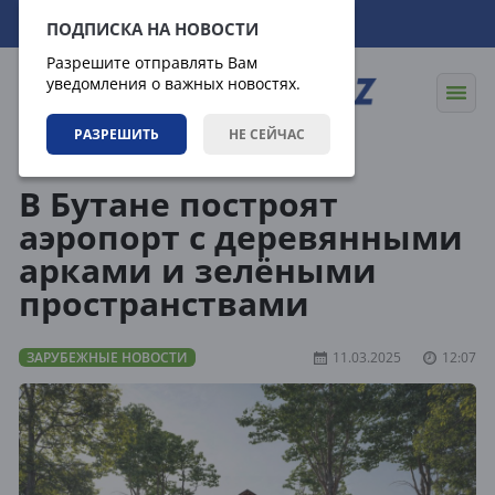
09.08.2026
12:57:01
ПОДПИСКА НА НОВОСТИ
Разрешите отправлять Вам
уведомления о важных новостях.
РАЗРЕШИТЬ
НЕ СЕЙЧАС
Новости
Зарубежные новости
В Бутане построят
аэропорт с деревянными
арками и зелёными
пространствами
ЗАРУБЕЖНЫЕ НОВОСТИ
11.03.2025
12:07