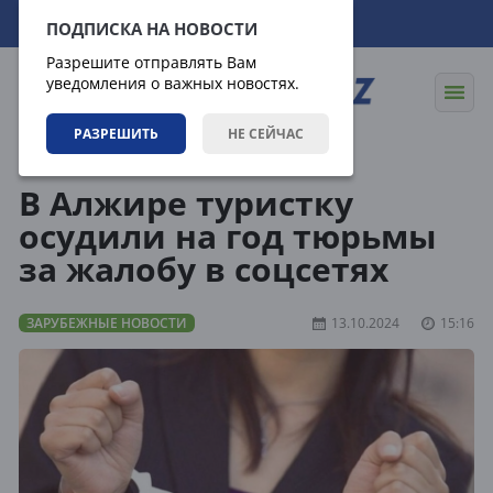
07.08.2026
21:22:09
ПОДПИСКА НА НОВОСТИ
Разрешите отправлять Вам
уведомления о важных новостях.
РАЗРЕШИТЬ
НЕ СЕЙЧАС
Новости
Зарубежные новости
В Алжире туристку
осудили на год тюрьмы
за жалобу в соцсетях
ЗАРУБЕЖНЫЕ НОВОСТИ
13.10.2024
15:16