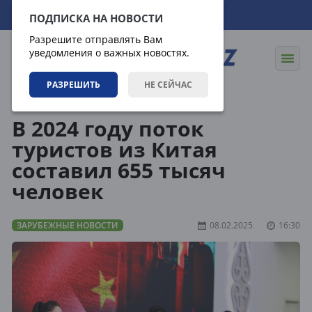
07.08.2026
13:32:25
ПОДПИСКА НА НОВОСТИ
Разрешите отправлять Вам
уведомления о важных новостях.
РАЗРЕШИТЬ
НЕ СЕЙЧАС
Новости
Зарубежные новости
В 2024 году поток
туристов из Китая
составил 655 тысяч
человек
ЗАРУБЕЖНЫЕ НОВОСТИ
08.02.2025
16:30