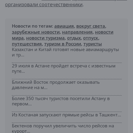
организовали соотечественники
.
Новости по тегам:
авиация
,
вокруг света
,
зарубежные новости
,
направления
,
новости
мира
,
новости туризма
,
отдых
,
отпуск
,
путешествия
,
туризм в России
,
туристы
Казахстан и Китай готовят новые авиамаршруты
и тр...
29 июля в Астане пройдет встреча с известным
путе...
Ближний Восток продолжает оказывать
давление на м...
Более 350 тысяч туристов посетили Астану в
первом...
Из Костаная запускают прямые рейсы в Ташкент...
Бектенов поручил увеличить число рейсов на
курорт...