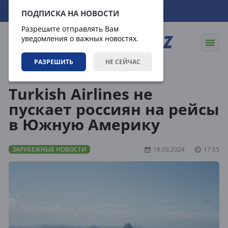
08.08.2026
09:00:03
ПОДПИСКА НА НОВОСТИ
Разрешите отправлять Вам
уведомления о важных новостях.
РАЗРЕШИТЬ
НЕ СЕЙЧАС
Новости
Зарубежные новости
Turkish Airlines не
пускает россиян на рейсы
в Южную Америку
ЗАРУБЕЖНЫЕ НОВОСТИ
18.03.2024
17:55