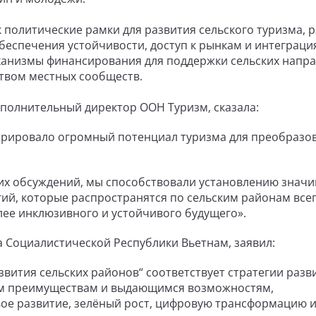
 политические рамки для развития сельского туризма, 
обеспечения устойчивости, доступ к рынкам и интеграци
анизмы финансирования для поддержки сельских напра
твом местных сообществ.
полнительный директор ООН Туризм, сказала:
трировало огромный потенциал туризма для преобразо
ших обсуждений, мы способствовали установлению знач
гий, которые распространятся по сельским районам все
лее инклюзивного и устойчивого будущего».
а Социалистической Республики Вьетнам, заявил:
вития сельских районов“ соответствует стратегии разв
ным преимуществам и выдающимся возможностям,
ое развитие, зелёный рост, цифровую трансформацию 