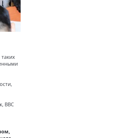
 таких
 ценными
ости,
к, BBC
вом,