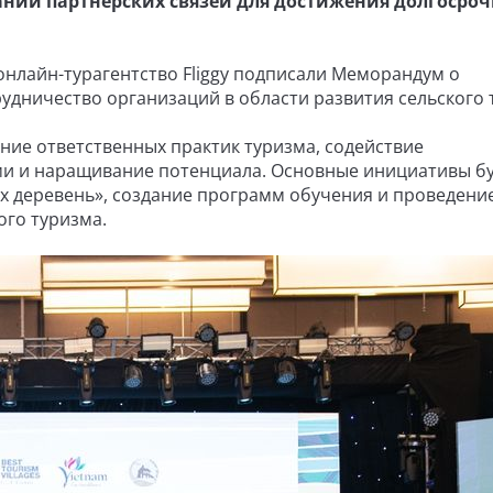
нии партнёрских связей для достижения долгосроч
онлайн-турагентство Fliggy подписали Меморандум о
дничество организаций в области развития сельского 
ие ответственных практик туризма, содействие
и и наращивание потенциала. Основные инициативы б
х деревень», создание программ обучения и проведени
ого туризма.