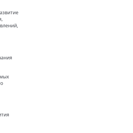
развитие
я,
влений,
вания
имых
го
ития
и