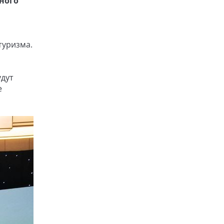
ного
туризма.
удут
е