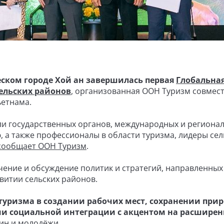
еском городе Хой ан завершилась первая
Глобальна
сельских районов
, организованная ООН Туризм совмест
ьетнама.
ли государственных органов, международных и региона
, а также профессионалы в области туризма, лидеры сел
сообщает ООН Туризм
.
ение и обсуждение политик и стратегий, направленных
витии сельских районов.
туризма в создании рабочих мест, сохранении при
вии социальной интеграции с акцентом на расширен
ин и молодёжи.