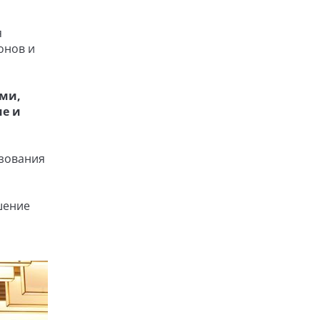
я
онов и
ми,
ие и
ьзования
шение