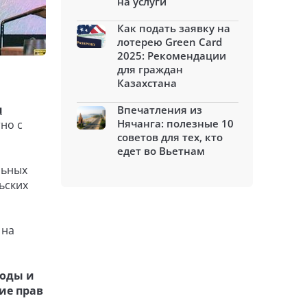
на услуги
Как подать заявку на
лотерею Green Card
2025: Рекомендации
для граждан
Казахстана
я
Впечатления из
Нячанга: полезные 10
но с
советов для тех, кто
едет во Вьетнам
льных
ьских
 на
роды и
ие прав