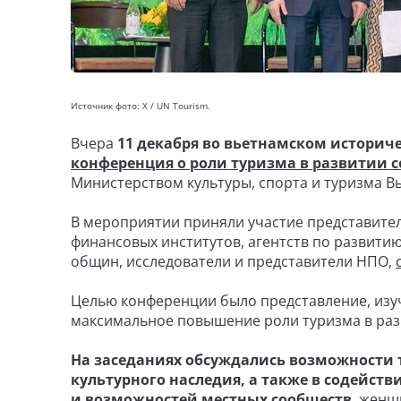
Источник фото: X / UN Tourism.
Вчера
11 декабря во вьетнамском историч
конференция о роли туризма в развитии 
Министерством культуры, спорта и туризма В
В мероприятии приняли участие представите
финансовых институтов, агентств по развитию
общин, исследователи и представители НПО,
Целью конференции было представление, изуч
максимальное повышение роли туризма в раз
На заседаниях обсуждались возможности 
культурного наследия, а также в содейст
и возможностей местных сообществ
, женщ