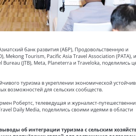
Азиатский банк развития (АБР), Продовольственную и
ekong Tourism, Pacific Asia Travel Association (PATA), и
vel Bureau (JTB), Meta, Planeterra и Traveloka, поделились
йчивого туризма в укреплении экономической устойчив
ных возможностей для сельских сообществ.
армен Робертс, телеведущая и журналист-путешественни
Travel Daily Media, поделились своими идеями в области
выводы об интеграции туризма с сельским хозяйст