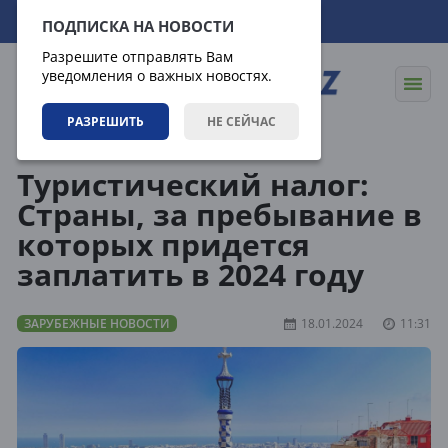
08.08.2026
11:50:24
ПОДПИСКА НА НОВОСТИ
Разрешите отправлять Вам
уведомления о важных новостях.
РАЗРЕШИТЬ
НЕ СЕЙЧАС
Новости
Зарубежные новости
Туристический налог:
Страны, за пребывание в
которых придется
заплатить в 2024 году
ЗАРУБЕЖНЫЕ НОВОСТИ
18.01.2024
11:31