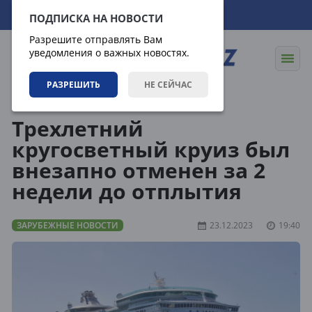
07.08.2026
06:25:56
ПОДПИСКА НА НОВОСТИ
Разрешите отправлять Вам
уведомления о важных новостях.
РАЗРЕШИТЬ
НЕ СЕЙЧАС
Новости
Зарубежные новости
Трехлетний
кругосветный круиз был
внезапно отменен за 2
недели до отплытия
ЗАРУБЕЖНЫЕ НОВОСТИ
23.12.2023
19:40