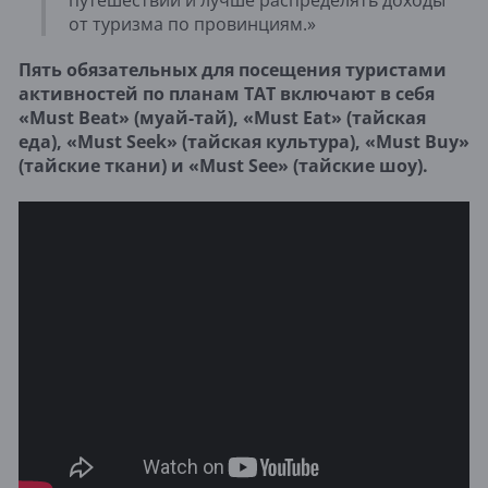
путешествий и лучше распределять доходы
от туризма по провинциям.»
Пять обязательных для посещения туристами
активностей по планам TAT включают в себя
«Must Beat» (муай-тай), «Must Eat» (тайская
еда), «Must Seek» (тайская культура), «Must Buy»
(тайские ткани) и «Must See» (тайские шоу).