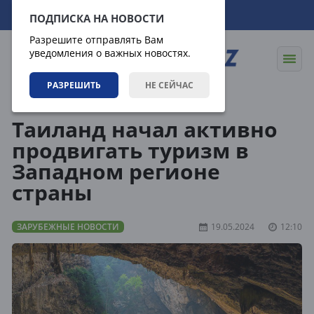
07.08.2026
00:44:01
ПОДПИСКА НА НОВОСТИ
Разрешите отправлять Вам
уведомления о важных новостях.
РАЗРЕШИТЬ
НЕ СЕЙЧАС
Новости
Зарубежные новости
Таиланд начал активно
продвигать туризм в
Западном регионе
страны
ЗАРУБЕЖНЫЕ НОВОСТИ
19.05.2024
12:10