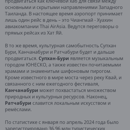
продвигаться как ключевой хаб для связи между
основными и скрытыми направлениями Западного
Таиланда. В настоящее время аэропорт принимает
лишь один рейс в день – это Чиангмай - Хуахин
авиакомпании Thai AirAsia. Ведутся переговоры о
прямых рейсах из Хат Яй.
В то же время, культурная самобытность Супхан
Бури, Канчанабури и Ратчабури будет и дальше
продвигаться.
Супхан-Бури
является музыкальным
городом ЮНЕСКО, а также известен почитаемыми
храмами и знаменитым шифоновым пирогом.
Кроме известного в мире моста через реку Квай, и
связанного с ним ежегодного фестиваля,
Канчанабури
может похвастаться множеством
природных и культурных ресурсов. Наконец,
Ратчабури
славится локальным искусством и
ремёслами.
По статистике с января по апрель 2024 года было
зарегистрировано 36,96 млн туристических