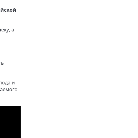
ейской
еку, а
ть
лода и
гаемого