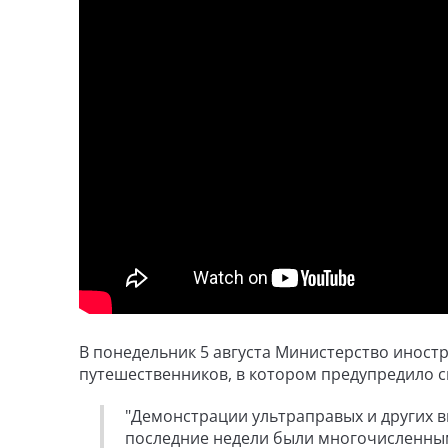
В понедельник 5 августа Министерство иност
путешественников, в котором предупредило 
"Демонстрации ультраправых и других в
последние недели были многочисленным