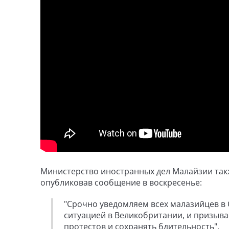
Министерство иностранных дел Малайзии так
опубликовав сообщение в воскресенье:
"Срочно уведомляем всех малазийцев в
ситуацией в Великобритании, и призыв
протестов и сохранять бдительность".