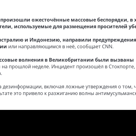
произошли ожесточённые массовые беспорядки, в 
тели, используемые для размещения просителей у
Австралию и Индонезию, направили предупреждени
нии
или направляющимся в неё, сообщает CNN.
ассовые волнения в Великобритании были вызваны
й
на прошлой неделе. Инцидент произошёл в Стокпорте,
.
а дезинформации, включая ложные утверждения о том, 
ьтате это привело к разжиганию волны антимусульманс