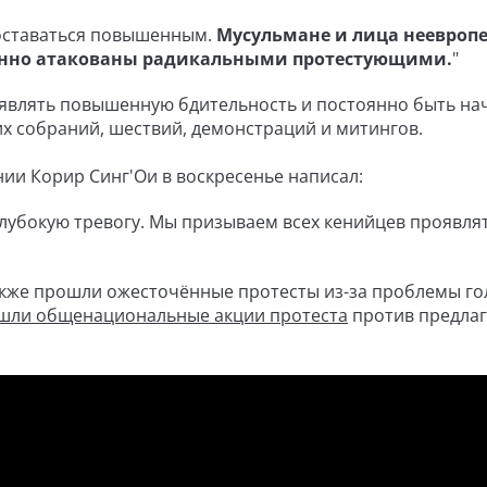
 оставаться повышенным.
Мусульмане и лица неевроп
енно атакованы радикальными протестующими.
"
являть повышенную бдительность и постоянно быть нач
их собраний, шествий, демонстраций и митингов.
ии Корир Синг'Ои в воскресенье написал:
лубокую тревогу. Мы призываем всех кенийцев проявля
акже прошли ожесточённые протесты из-за проблемы го
ошли общенациональные акции протеста
против предла