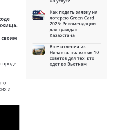
на услуги
Как подать заявку на
лотерею Green Card
ходе
2025: Рекомендации
бежища.
для граждан
Казахстана
я своим
Впечатления из
Нячанга: полезные 10
советов для тех, кто
 городе
едет во Вьетнам
что
ких и