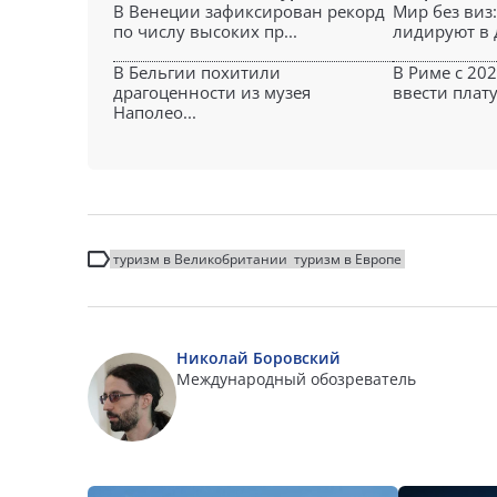
В Венеции зафиксирован рекорд
Мир без виз
по числу высоких пр...
лидируют в д
В Бельгии похитили
В Риме с 20
драгоценности из музея
ввести плату 
Наполео...
туризм в Великобритании
туризм в Европе
Николай Боровский
Международный обозреватель