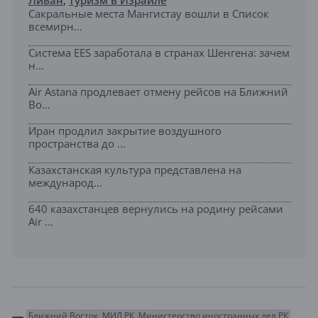
Ливан
,
туризм в Израиле
Сакральные места Мангистау вошли в Список
всемирн...
Система EES заработала в странах Шенгена: зачем
н...
Air Astana продлевает отмену рейсов на Ближний
Во...
Иран продлил закрытие воздушного
пространства до ...
Казахстанская культура представлена на
международ...
640 казахстанцев вернулись на родину рейсами
Air ...
Ближний Восток
МИД РК
Министерство иностранных дел РК