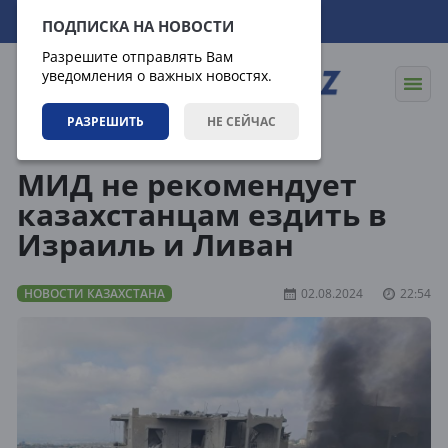
08.08.2026
17:50:54
ПОДПИСКА НА НОВОСТИ
Разрешите отправлять Вам
уведомления о важных новостях.
РАЗРЕШИТЬ
НЕ СЕЙЧАС
Новости
Новости Казахстана
МИД не рекомендует
казахстанцам ездить в
Израиль и Ливан
НОВОСТИ КАЗАХСТАНА
02.08.2024
22:54