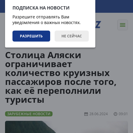
07.08.2026
23:37:30
ПОДПИСКА НА НОВОСТИ
Разрешите отправлять Вам
уведомления о важных новостях.
РАЗРЕШИТЬ
НЕ СЕЙЧАС
Новости
Зарубежные новости
Столица Аляски
ограничивает
количество круизных
пассажиров после того,
как её переполнили
туристы
ЗАРУБЕЖНЫЕ НОВОСТИ
28.06.2024
09:01