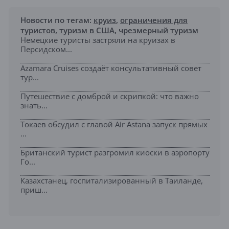
Новости по тегам:
круиз
,
ограничения для
туристов
,
туризм в США
,
чрезмерный туризм
Немецкие туристы застряли на круизах в
Персидском...
Azamara Cruises создаёт консультативный совет
тур...
Путешествие с домброй и скрипкой: что важно
знать...
Токаев обсудил с главой Air Astana запуск прямых
...
Британский турист разгромил киоски в аэропорту
Го...
Казахстанец, госпитализированный в Таиланде,
приш...