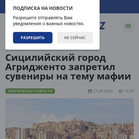
09.08.2026
21:05:39
ПОДПИСКА НА НОВОСТИ
Разрешите отправлять Вам
уведомления о важных новостях.
РАЗРЕШИТЬ
НЕ СЕЙЧАС
Новости
Зарубежные новости
Сицилийский город
Агридженто запретил
сувениры на тему мафии
ЗАРУБЕЖНЫЕ НОВОСТИ
27.08.2024
10:29