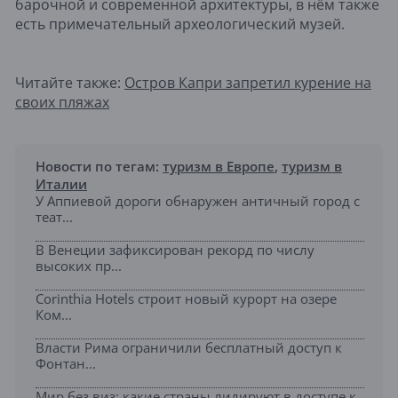
барочной и современной архитектуры, в нём также
есть примечательный археологический музей.
Читайте также:
Остров Капри запретил курение на
своих пляжах
Новости по тегам:
туризм в Европе
,
туризм в
Италии
У Аппиевой дороги обнаружен античный город с
теат...
В Венеции зафиксирован рекорд по числу
высоких пр...
Corinthia Hotels строит новый курорт на озере
Ком...
Власти Рима ограничили бесплатный доступ к
Фонтан...
Мир без виз: какие страны лидируют в доступе к