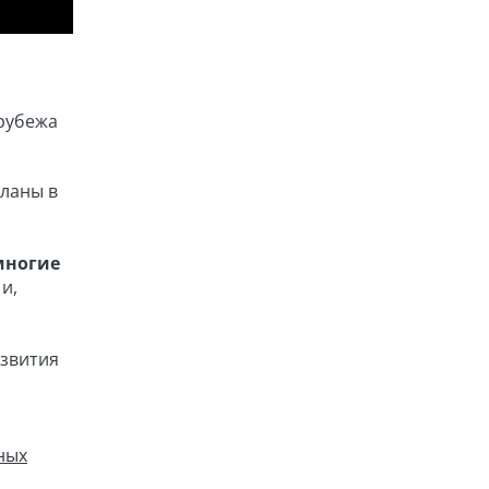
 рубежа
ланы в
многие
и,
азвития
ных