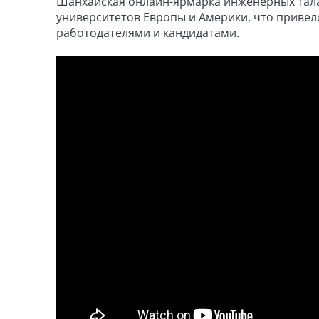
Шанхайская онлайн-ярмарка инженерных талан
университетов Европы и Америки, что привел
работодателями и кандидатами.