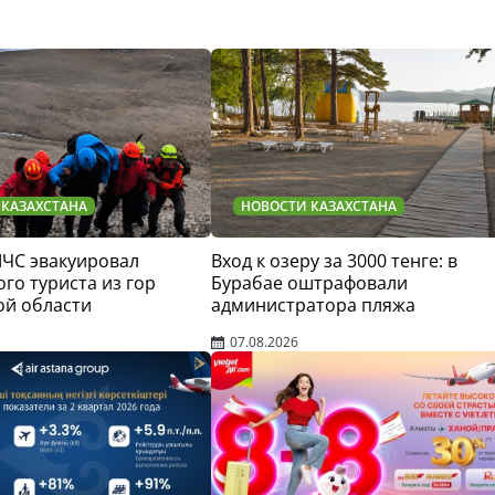
 КАЗАХСТАНА
НОВОСТИ КАЗАХСТАНА
МЧС эвакуировал
Вход к озеру за 3000 тенге: в
го туриста из гор
Бурабае оштрафовали
ой области
администратора пляжа
07.08.2026