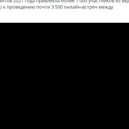
тов 2021 года привлекла более 1 000 участников из ве
о к проведению почти 3 500 онлайн-встреч между