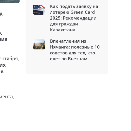
Как подать заявку на
лотерею Green Card
р,
2025: Рекомендации
для граждан
Казахстана
,
ния
Впечатления из
Нячанга: полезные 10
советов для тех, кто
ентября,
едет во Вьетнам
гих
ае
.
мента,