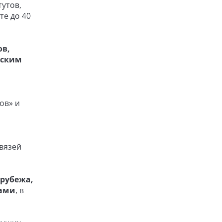
утов,
те до 40
ов,
нским
ов» и
связей
рубежа,
тами
, в