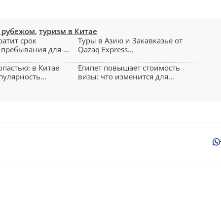
а рубежом
,
туризм в Китае
ратит срок
Туры в Азию и Закавказье от
пребывания для ...
Qazaq Express...
опастью: в Китае
Египет повышает стоимость
улярность...
визы: что изменится для...