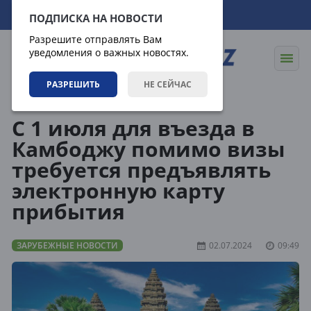
10.08.2026
09:58:51
ПОДПИСКА НА НОВОСТИ
Разрешите отправлять Вам
уведомления о важных новостях.
РАЗРЕШИТЬ
НЕ СЕЙЧАС
Новости
Зарубежные новости
С 1 июля для въезда в
Камбоджу помимо визы
требуется предъявлять
электронную карту
прибытия
ЗАРУБЕЖНЫЕ НОВОСТИ
02.07.2024
09:49