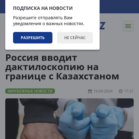
07.08.2026
14:51:26
ПОДПИСКА НА НОВОСТИ
Разрешите отправлять Вам
уведомления о важных новостях.
РАЗРЕШИТЬ
НЕ СЕЙЧАС
Новости
Зарубежные новости
Россия вводит
дактилоскопию на
границе с Казахстаном
ЗАРУБЕЖНЫЕ НОВОСТИ
19.09.2024
17:21