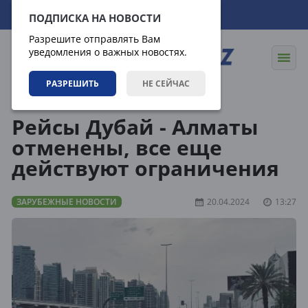
07.08.2026
17:59:33
ПОДПИСКА НА НОВОСТИ
Разрешите отправлять Вам
уведомления о важных новостях.
РАЗРЕШИТЬ
НЕ СЕЙЧАС
Новости
Зарубежные новости
Рейсы Дубай - Алматы
отменены, все еще
действуют ограничения
ЗАРУБЕЖНЫЕ НОВОСТИ
20.04.2024
13:27