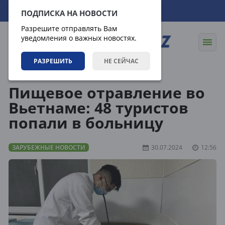
07.08.2026
23:32:29
ПОДПИСКА НА НОВОСТИ
Разрешите отправлять Вам
уведомления о важных новостях.
РАЗРЕШИТЬ
НЕ СЕЙЧАС
Новости
Зарубежные новости
Пищевое отравление во
Вьетнаме: 48 туристов
попали в больницу
ЗАРУБЕЖНЫЕ НОВОСТИ
30.07.2024
12:56