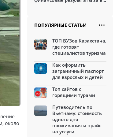
финансовые результаты за в...
ПОПУЛЯРНЫЕ СТАТЬИ
ТОП ВУЗов Казахстана,
где готовят
специалистов туризма
Как оформить
заграничный паспорт
для взрослых и детей
Топ сайтов с
горящими турами
Путеводитель по
Вьетнаму: стоимость
овение
одного дня
м, около
проживания и прайс
на услуги