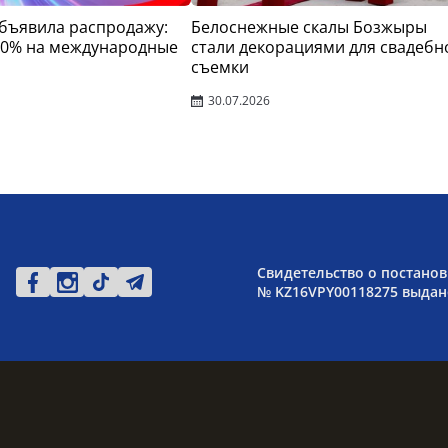
 объявила распродажу:
Белоснежные скалы Бозжыры
30% на международные
стали декорациями для свадебн
съемки
30.07.2026
Свидетельство о постанов
№ KZ16VPY00118275 выдано