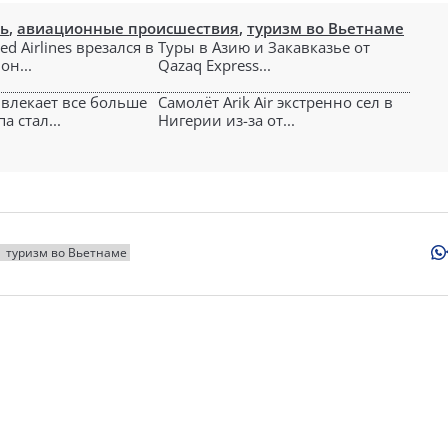
ть
,
авиационные происшествия
,
туризм во Вьетнаме
ed Airlines врезался в
Туры в Азию и Закавказье от
он...
Qazaq Express...
влекает все больше
Самолёт Arik Air экстренно сел в
а стал...
Нигерии из-за от...
туризм во Вьетнаме