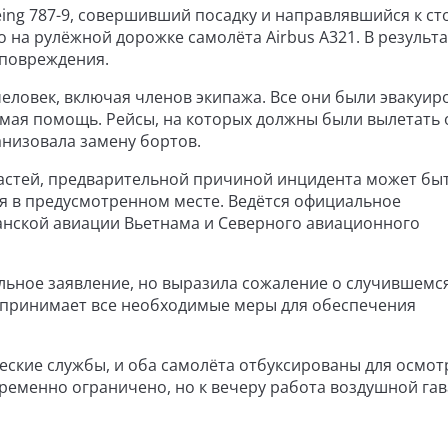
ng 787-9, совершивший посадку и направлявшийся к ст
 на рулёжной дорожке самолёта Airbus A321. В результа
 повреждения.
еловек, включая членов экипажа. Все они были эвакуир
мая помощь. Рейсы, на которых должны были вылетать 
низовала замену бортов.
астей, предварительной причиной инцидента может бы
ся в предусмотренном месте. Ведётся официальное
анской авиации Вьетнама и Северного авиационного
альное заявление, но выразила сожаление о случившемс
едпринимает все необходимые меры для обеспечения
ские службы, и оба самолёта отбуксированы для осмот
ременно ограничено, но к вечеру работа воздушной га