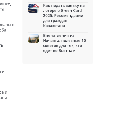
оянке,
Как подать заявку на
те
лотерею Green Card
2025: Рекомендации
для граждан
ованы в
Казахстана
оба
Впечатления из
Нячанга: полезные 10
ть
советов для тех, кто
едет во Вьетнам
я и
ра и
вани