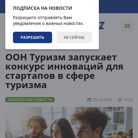
08.08.2026
09:02:24
ПОДПИСКА НА НОВОСТИ
Разрешите отправлять Вам
уведомления о важных новостях.
РАЗРЕШИТЬ
НЕ СЕЙЧАС
Новости
Зарубежные новости
ООН Туризм запускает
конкурс инноваций для
стартапов в сфере
туризма
ЗАРУБЕЖНЫЕ НОВОСТИ
25.10.2024
10:52