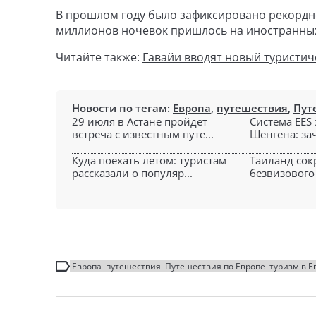
В прошлом году было зафиксировано рекордно
миллионов ночевок пришлось на иностранных 
Читайте также:
Гавайи вводят новый туристич
Новости по тегам:
Европа
,
путешествия
,
Пут
29 июля в Астане пройдет
Система EES 
встреча с известным путе...
Шенгена: зач
Куда поехать летом: туристам
Таиланд сок
рассказали о популяр...
безвизового 
Европа
путешествия
Путешествия по Европе
туризм в Е