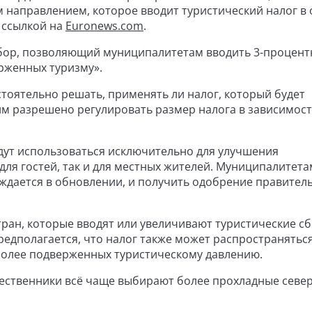
 направлением, которое вводит туристический налог в 
о ссылкой на
Euronews.com
.
бор, позволяющий муниципалитетам вводить 3-процен
ерженных туризму».
стоятельно решать, применять ли налог, который будет
им разрешено регулировать размер налога в зависимост
удут использоваться исключительно для улучшения
для гостей, так и для местных жителей. Муниципалитета
уждается в обновлении, и получить одобрение правитель
тран, которые вводят или увеличивают туристические с
едполагается, что налог также может распространяться
более подверженных туристическому давлению.
тешественники всё чаще выбирают более прохладные севе