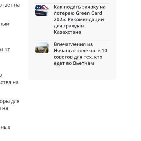
ответ на
Как подать заявку на
лотерею Green Card
2025: Рекомендации
тный
для граждан
Казахстана
Впечатления из
и от
Нячанга: полезные 10
советов для тех, кто
едет во Вьетнам
м
ства на
боры для
 на
рные