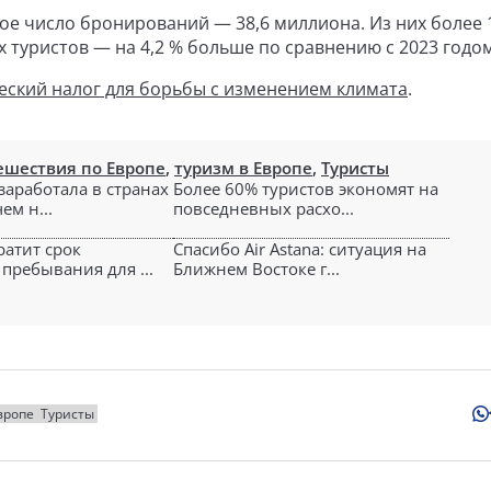
е число бронирований — 38,6 миллиона. Из них более 
туристов — на 4,2 % больше по сравнению с 2023 годом
еский налог для борьбы с изменением климата
.
ешествия по Европе
,
туризм в Европе
,
Туристы
заработала в странах
Более 60% туристов экономят на
ем н...
повседневных расхо...
ратит срок
Спасибо Air Astana: ситуация на
пребывания для ...
Ближнем Востоке г...
вропе
Туристы