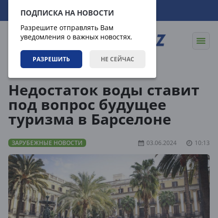
07.08.2026
06:29:34
ПОДПИСКА НА НОВОСТИ
Разрешите отправлять Вам
уведомления о важных новостях.
РАЗРЕШИТЬ
НЕ СЕЙЧАС
Новости
Зарубежные новости
Недостаток воды ставит
под вопрос будущее
туризма в Барселоне
ЗАРУБЕЖНЫЕ НОВОСТИ
03.06.2024
10:13