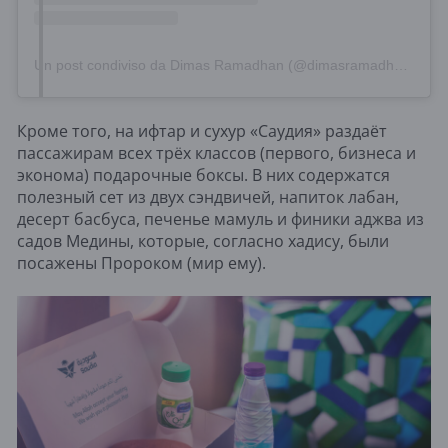
Un post condiviso da Dimas Ramadhan (@dimasramadhan)
Кроме того, на ифтар и сухур «Саудия» раздаёт
пассажирам всех трёх классов (первого, бизнеса и
эконома) подарочные боксы. В них содержатся
полезный сет из двух сэндвичей, напиток лабан,
десерт басбуса, печенье мамуль и финики аджва из
садов Медины, которые, согласно хадису, были
посажены Пророком (мир ему).