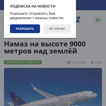
07.08.2026
20:00:09
ПОДПИСКА НА НОВОСТИ
Разрешите отправлять Вам
уведомления о важных новостях.
РАЗРЕШИТЬ
НЕ СЕЙЧАС
Новости
Зарубежные новости
Намаз на высоте 9000
метров над землёй
ЗАРУБЕЖНЫЕ НОВОСТИ
14.03.2024
23:32