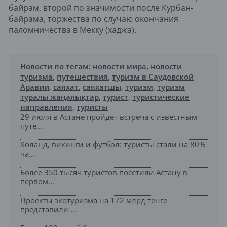
байрам, второй по значимости после Курбан-
байрама, торжества по случаю окончания
паломничества в Мекку (хаджа).
Новости по тегам:
новости мира
,
новости
туризма
,
путешествия
,
туризм в Саудовской
Аравии
,
саяхат
,
саяхатшы
,
туризм
,
туризм
туралы жаңалықтар
,
турист
,
туристические
направления
,
туристы
29 июля в Астане пройдет встреча с известным
путе...
Холанд, викинги и футбол: туристы стали на 80%
ча...
Более 350 тысяч туристов посетили Астану в
первом...
Проекты экотуризма на 172 млрд тенге
представили ...