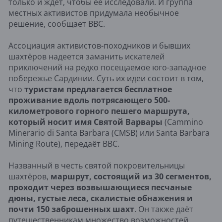
только и ждёт, чтобы её исследовали. И группа
местных активистов придумала необычное
решение, сообщает BBC.
Ассоциация активистов-походников и бывших
шахтёров надеется заманить искателей
приключений на редко посещаемое юго-западное
побережье Сардинии. Суть их идеи состоит в том,
что
туристам предлагается бесплатное
проживание вдоль потрясающего 500-
километрового горного пешего маршрута,
который носит имя Святой Варвары
(Cammino
Minerario di Santa Barbara (CMSB) или Santa Barbara
Mining Route), передаёт BBC.
Названный в честь святой покровительницы
шахтёров,
маршрут, состоящий из 30 сегментов,
проходит через возвышающиеся песчаные
дюны, густые леса, скалистые обнажения и
почти 150 заброшенных шахт
. Он также даёт
путешественникам множество возможностей