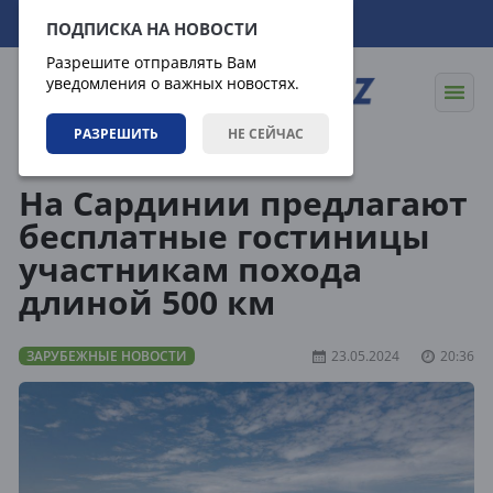
06.08.2026
12:22:13
ПОДПИСКА НА НОВОСТИ
Разрешите отправлять Вам
уведомления о важных новостях.
РАЗРЕШИТЬ
НЕ СЕЙЧАС
Новости
Зарубежные новости
На Сардинии предлагают
бесплатные гостиницы
участникам похода
длиной 500 км
ЗАРУБЕЖНЫЕ НОВОСТИ
23.05.2024
20:36