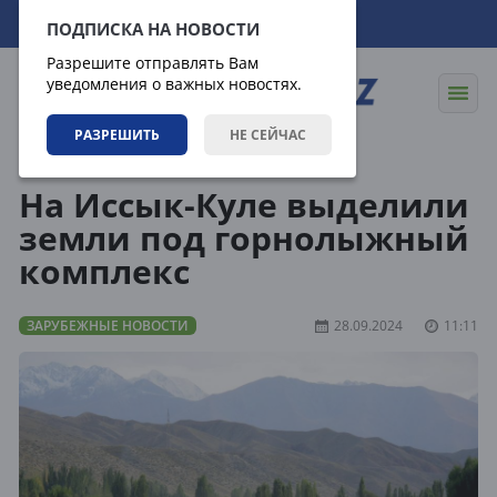
09.08.2026
17:56:09
ПОДПИСКА НА НОВОСТИ
Разрешите отправлять Вам
уведомления о важных новостях.
РАЗРЕШИТЬ
НЕ СЕЙЧАС
Новости
Зарубежные новости
На Иссык-Куле выделили
земли под горнолыжный
комплекс
ЗАРУБЕЖНЫЕ НОВОСТИ
28.09.2024
11:11