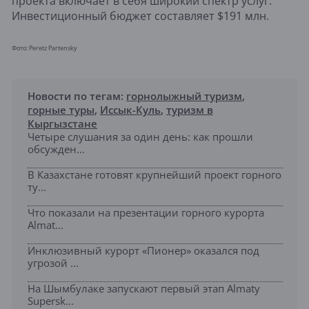
проекта включает в себя широкий спектр услуг.
Инвестиционный бюджет составляет $191 млн.
Фото: ​Peretz Partensky
Новости по тегам:
горнолыжный туризм
,
горные туры
,
Иссык-Куль
,
туризм в
Кыргызстане
Четыре слушания за один день: как прошли
обсужден...
В Казахстане готовят крупнейший проект горного
ту...
Что показали на презентации горного курорта
Almat...
Инклюзивный курорт «Пионер» оказался под
угрозой ...
На Шымбулаке запускают первый этап Almaty
Supersk...