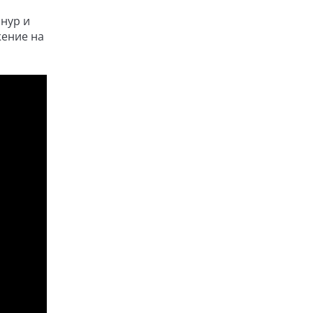
нур и
жение на