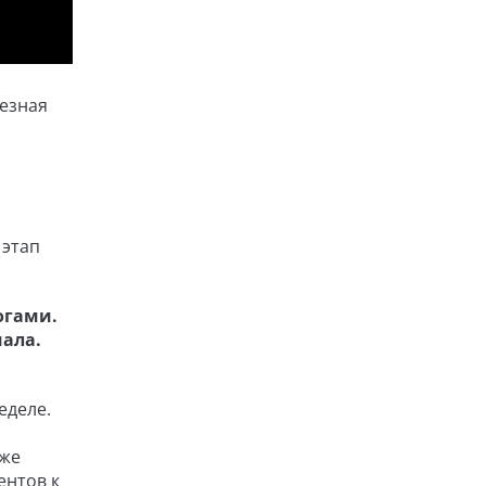
лезная
 этап
огами.
ала.
еделе.
уже
ентов к