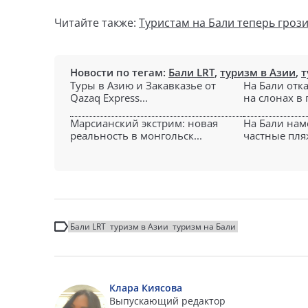
Читайте также:
Туристам на Бали теперь гроз
Новости по тегам:
Бали LRT
,
туризм в Азии
,
т
Туры в Азию и Закавказье от
На Бали отк
Qazaq Express...
на слонах в 
Марсианский экстрим: новая
На Бали нам
реальность в монгольск...
частные пляж
Бали LRT
туризм в Азии
туризм на Бали
Клара Киясова
Выпускающий редактор