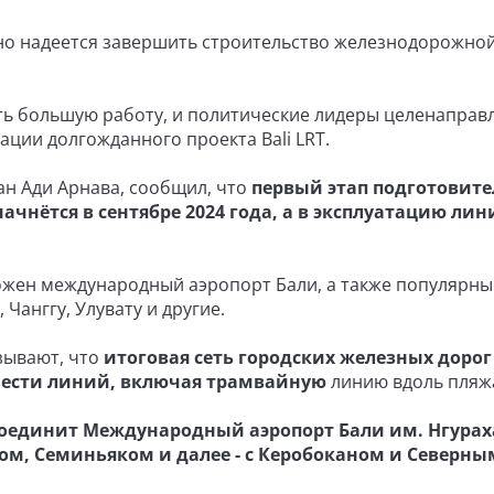
оно надеется завершить строительство железнодорожно
ть большую работу, и политические лидеры целенаправ
ации долгожданного проекта Bali LRT.
ан Ади Арнава, сообщил, что
первый этап подготовит
ачнётся в сентябре 2024 года, а в эксплуатацию лин
оложен международный аэропорт Бали, а также популярны
Чанггу, Улувату и другие.
зывают, что
итоговая сеть городских железных дорог
 шести линий, включая трамвайную
линию вдоль пляж
 соединит Международный аэропорт Бали им. Нгураха
ом, Семиньяком и далее - с Керобоканом и Северны