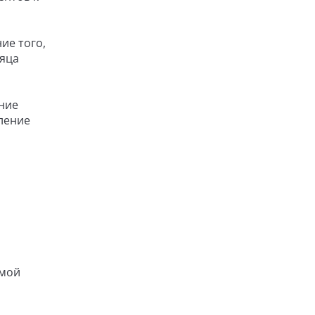
ие того,
сяца
ение
ление
ммой