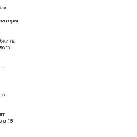
ы».
 заторы
обки на
дого
 с
сть
ет
 в 15