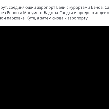
рут, соединяющий аэропорт Бали с курортами Беноа, Са
ерез Ренон и Монумент Баджра-Сандхи и продолжит дви
й парковке, Куте, а затем снова к аэропорту.