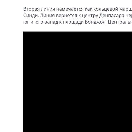
Вторая линия намечается как кольцевой марш
Синди. Линия вернётся к центру Денпасара ч
юг и юго-запад к площади Бонджол, Центрально