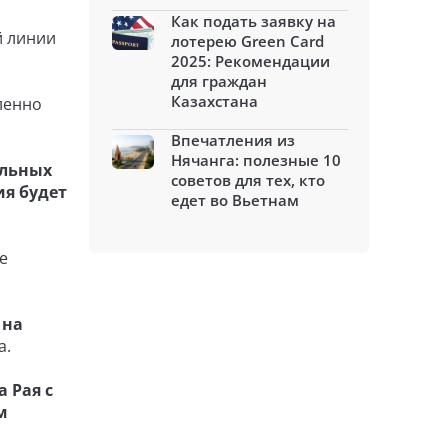
Как подать заявку на
й линии
лотерею Green Card
2025: Рекомендации
для граждан
Казахстана
ленно
Впечатления из
Нячанга: полезные 10
ельных
советов для тех, кто
ия будет
едет во Вьетнам
е
 на
а.
 Рая с
м