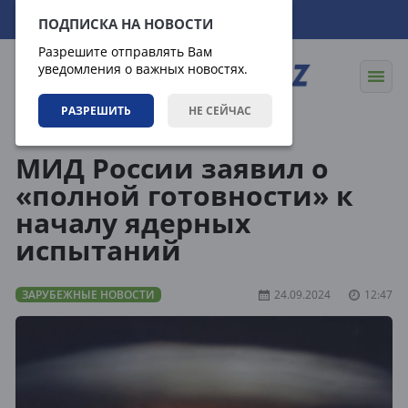
09.08.2026
13:45:28
ПОДПИСКА НА НОВОСТИ
Разрешите отправлять Вам
уведомления о важных новостях.
РАЗРЕШИТЬ
НЕ СЕЙЧАС
Новости
Зарубежные новости
МИД России заявил о
«полной готовности» к
началу ядерных
испытаний
ЗАРУБЕЖНЫЕ НОВОСТИ
24.09.2024
12:47