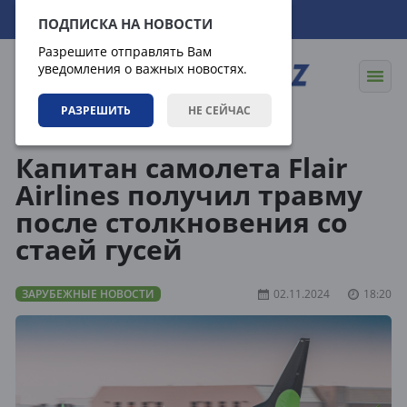
08.08.2026
00:02:13
ПОДПИСКА НА НОВОСТИ
Разрешите отправлять Вам
уведомления о важных новостях.
РАЗРЕШИТЬ
НЕ СЕЙЧАС
Новости
Зарубежные новости
Капитан самолета Flair
Airlines получил травму
после столкновения со
стаей гусей
ЗАРУБЕЖНЫЕ НОВОСТИ
02.11.2024
18:20