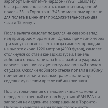
аэропорт Виннипег-Ричардсон (YWG). Самолету
было разрешено взлетать с взлетно-посадочной
полосы 33L в Торонто в 13:43 по местному времени
для полета в Виннипег продолжительностью два
часа и 15 минут.
После вылета самолет поднялся на северо-запад
над пригородом Брамптон. Однако примерно через
три минуты после взлета, когда самолет проходил
на высоте около 1220 метров (4000 футов), самолет
столкнулся со стаей канадских гусей. Панель
лобового стекла капитана была разбита ударом, а
верхняя внешняя секция получила полный прокол
от удара. Осколки лобового стекла попали в кабину,
причинив незначительные травмы капитану,
сидевшему в левом кресле кабины экипажа.
После столкновения с птицами экипаж самолета
передал экстренный сигнал бедствия «PAN PAN» и
запросил немедленное возвращение в Торонто-
Пирсон в качестве меры предосторожности.