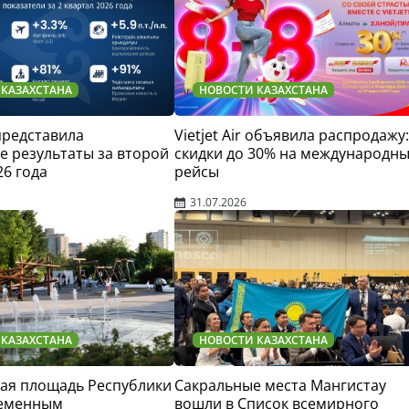
 КАЗАХСТАНА
НОВОСТИ КАЗАХСТАНА
 представила
Vietjet Air объявила распродажу:
 результаты за второй
скидки до 30% на международн
26 года
рейсы
31.07.2026
 КАЗАХСТАНА
НОВОСТИ КАЗАХСТАНА
ая площадь Республики
Сакральные места Мангистау
ременным
вошли в Список всемирного