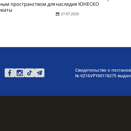
ным пространством для
наследия ЮНЕСКО
лматы
27.07.2026
Свидетельство о постанов
№ KZ16VPY00118275 выдано