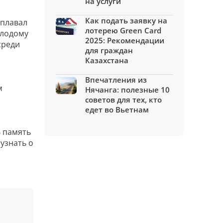
на услуги
Как подать заявку на
 плавал
лотерею Green Card
олодому
2025: Рекомендации
среди
для граждан
Казахстана
Впечатления из
м
Нячанга: полезные 10
советов для тех, кто
едет во Вьетнам
В память
узнать о