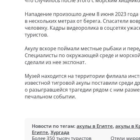
что случилось после этого с морским хищник
Нападение произошло днем 8 июня 2023 года 
в нескольких метрах от берега. Спасатели во
человеку. Кадры видеоролика в соцсетях ужас
туристов.
Акулу вскоре поймали местные рыбаки и пере
Специалисты по окружающей среде и морской
сделали из нее экспонат.
Музей находится на территории филиала инст
известной тигровой акулы поставили среди д
о разыгравшейся трагедии рядом с ним разме
печальном событии.
Новости по тегам:
акулы в Египте
,
акулы в К
Египте
,
Хургада
Более 350 тысяч туристов
Отели миров