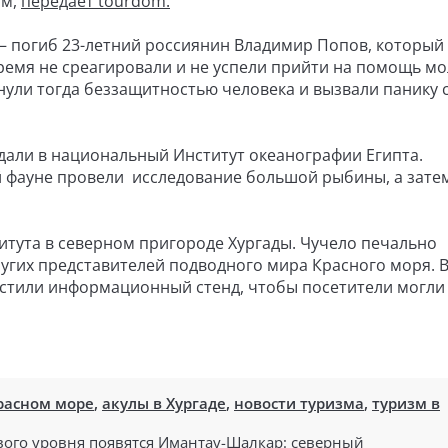
ом,
передаёт tourdom.
– погиб 23-летний россиянин Владимир Попов, который
время не среагировали и не успели прийти на помощь м
нули тогда беззащитностью человека и вызвали панику 
дали в национальный Институт океанографии Египта.
 фауне провели исследование большой рыбины, а зате
итута в северном пригороде Хургады. Чучело печально
ругих представителей подводного мира Красного моря. 
стили информационный стенд, чтобы посетители могли 
расном море
,
акулы в Хургаде
,
новости туризма
,
туризм в
ого уровня появятся
Имантау-Шалкар: северный