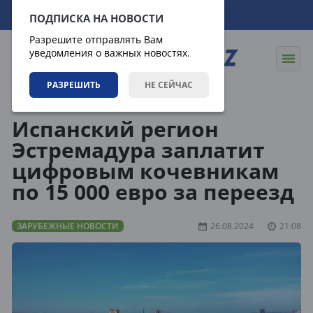
08.08.2026
15:29:12
ПОДПИСКА НА НОВОСТИ
Разрешите отправлять Вам
уведомления о важных новостях.
РАЗРЕШИТЬ
НЕ СЕЙЧАС
Новости
Зарубежные новости
Испанский регион
Эстремадура заплатит
цифровым кочевникам
по 15 000 евро за переезд
ЗАРУБЕЖНЫЕ НОВОСТИ
26.08.2024
21:08