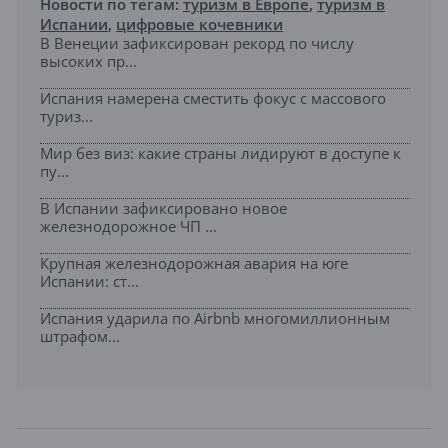
Новости по тегам:
туризм в Европе
,
туризм в
Испании
,
цифровые кочевники
В Венеции зафиксирован рекорд по числу
высоких пр...
Испания намерена сместить фокус с массового
туриз...
Мир без виз: какие страны лидируют в доступе к
пу...
В Испании зафиксировано новое
железнодорожное ЧП ...
Крупная железнодорожная авария на юге
Испании: ст...
Испания ударила по Airbnb многомиллионным
штрафом...