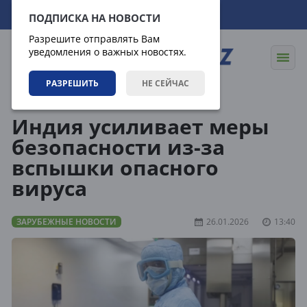
06.08.2026
22:19:53
ПОДПИСКА НА НОВОСТИ
Разрешите отправлять Вам
уведомления о важных новостях.
РАЗРЕШИТЬ
НЕ СЕЙЧАС
Новости
Зарубежные новости
Индия усиливает меры
безопасности из-за
вспышки опасного
вируса
ЗАРУБЕЖНЫЕ НОВОСТИ
26.01.2026
13:40