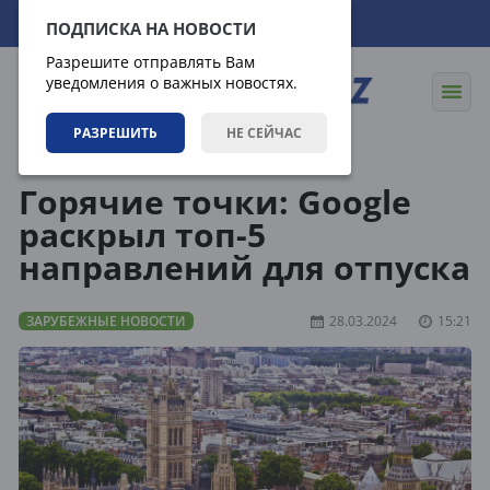
08.08.2026
08:01:37
ПОДПИСКА НА НОВОСТИ
Разрешите отправлять Вам
уведомления о важных новостях.
РАЗРЕШИТЬ
НЕ СЕЙЧАС
Новости
Зарубежные новости
Горячие точки: Google
раскрыл топ-5
направлений для отпуска
ЗАРУБЕЖНЫЕ НОВОСТИ
28.03.2024
15:21