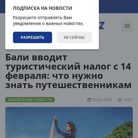
07.08.2026
16:22:06
ПОДПИСКА НА НОВОСТИ
Разрешите отправлять Вам
уведомления о важных новостях.
РАЗРЕШИТЬ
НЕ СЕЙЧАС
Новости
Зарубежные новости
Бали вводит
туристический налог с 14
февраля: что нужно
знать путешественникам
ЗАРУБЕЖНЫЕ НОВОСТИ
09.02.2024
16:01