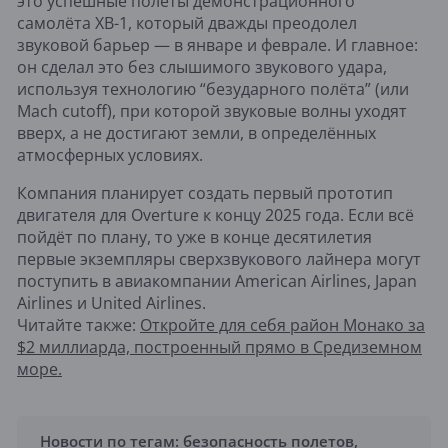
это успешные полёты демонстрационного
самолёта XB-1, который дважды преодолел
звуковой барьер — в январе и феврале. И главное:
он сделал это без слышимого звукового удара,
используя технологию “безударного полёта” (или
Mach cutoff), при которой звуковые волны уходят
вверх, а не достигают земли, в определённых
атмосферных условиях.
Компания планирует создать первый прототип
двигателя для Overture к концу 2025 года. Если всё
пойдёт по плану, то уже в конце десятилетия
первые экземпляры сверхзвукового лайнера могут
поступить в авиакомпании American Airlines, Japan
Airlines и United Airlines.
Читайте также:
Откройте для себя район Монако за
$2 миллиарда, построенный прямо в Средиземном
море.
Новости по тегам:
безопасность полетов
,