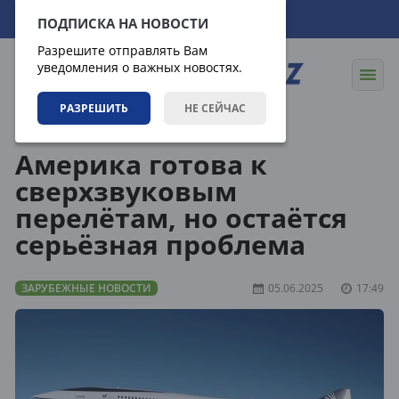
07.08.2026
01:01:34
ПОДПИСКА НА НОВОСТИ
Разрешите отправлять Вам
уведомления о важных новостях.
РАЗРЕШИТЬ
НЕ СЕЙЧАС
Новости
Зарубежные новости
Америка готова к
сверхзвуковым
перелётам, но остаётся
серьёзная проблема
ЗАРУБЕЖНЫЕ НОВОСТИ
05.06.2025
17:49