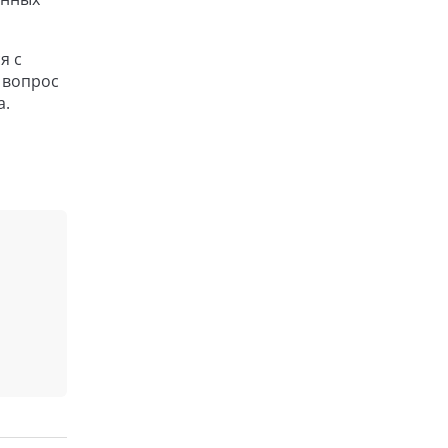
я с
 вопрос
а.