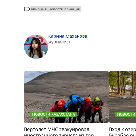
авиация
новости авиации
Карина Маханова
журналист
НОВОСТИ КАЗАХСТАНА
НОВОСТИ
Вертолет МЧС эвакуировал
Вход к озер
иностранного туриста из гор
Бурабае о