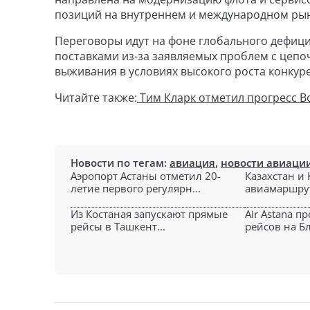
позиций на внутреннем и международном рын
Переговоры идут на фоне глобального дефици
поставками из-за заявляемых проблем с цепоч
выживания в условиях высокого роста конкур
Читайте также:
Тим Кларк отметил прогресс Bo
Новости по тегам:
авиация
,
новости авиаци
Аэропорт Астаны отметил 20-
Казахстан и
летие первого регулярн...
авиамаршрут
Из Костаная запускают прямые
Air Astana п
рейсы в Ташкент...
рейсов на Б