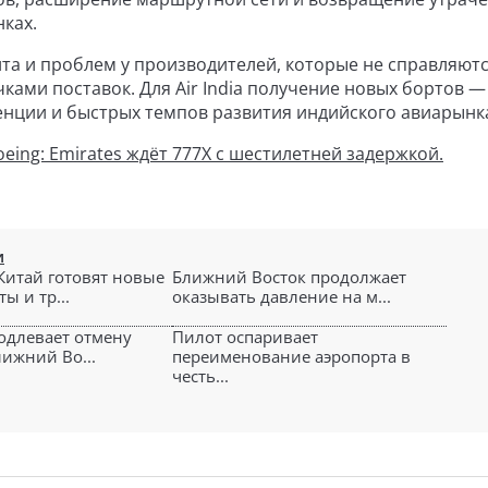
ках.
та и проблем у производителей, которые не справляютс
ками поставок. Для Air India получение новых бортов —
енции и быстрых темпов развития индийского авиарынк
eing: Emirates ждёт 777X с шестилетней задержкой.
и
 Китай готовят новые
Ближний Восток продолжает
ы и тр...
оказывать давление на м...
родлевает отмену
Пилот оспаривает
лижний Во...
переименование аэропорта в
честь...