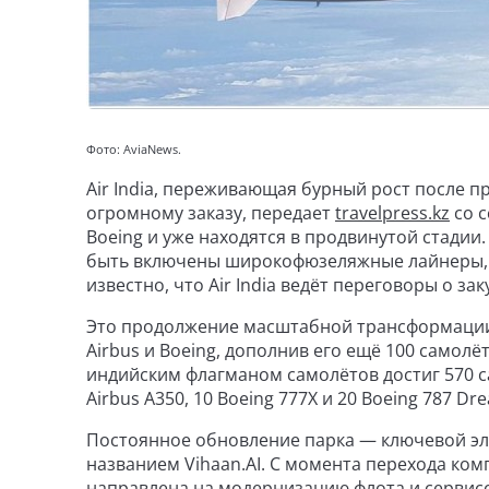
Фото: AviaNews.
Air India, переживающая бурный рост после п
огромному заказу, передает
travelpress.kz
со 
Boeing и уже находятся в продвинутой стадии
быть включены широкофюзеляжные лайнеры, в 
известно, что Air India ведёт переговоры о з
Это продолжение масштабной трансформации ав
Airbus и Boeing, дополнив его ещё 100 самол
индийским флагманом самолётов достиг 570 са
Airbus A350, 10 Boeing 777X и 20 Boeing 787 Dre
Постоянное обновление парка — ключевой эл
названием Vihaan.AI. С момента перехода комп
направлена на модернизацию флота и сервис