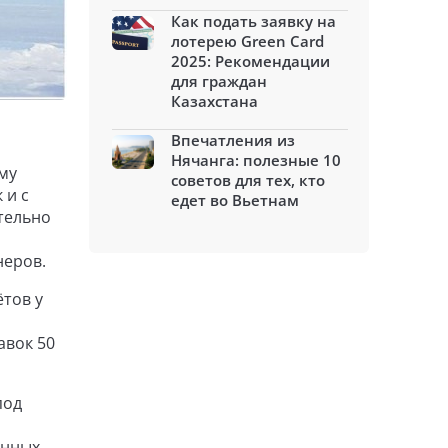
Как подать заявку на
лотерею Green Card
2025: Рекомендации
для граждан
Казахстана
Впечатления из
Нячанга: полезные 10
му
советов для тех, кто
 и с
едет во Вьетнам
тельно
неров.
ётов у
авок 50
под
енных