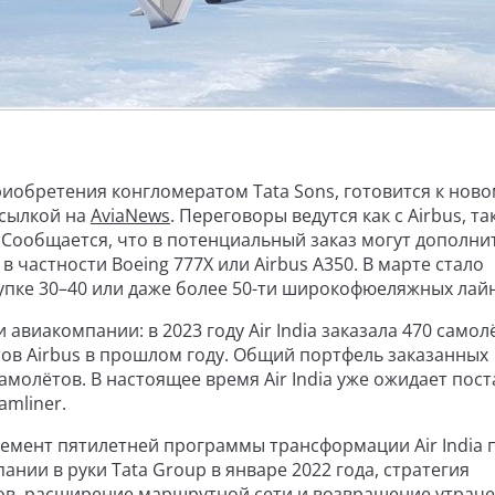
риобретения конгломератом Tata Sons, готовится к ново
ссылкой на
AviaNews
. Переговоры ведутся как с Airbus, так
. Сообщается, что в потенциальный заказ могут дополни
частности Boeing 777X или Airbus A350. В марте стало
акупке 30–40 или даже более 50-ти широкофюеляжных лай
иакомпании: в 2023 году Air India заказала 470 самол
ётов Airbus в прошлом году. Общий портфель заказанных
молётов. В настоящее время Air India уже ожидает пост
amliner.
емент пятилетней программы трансформации Air India 
ании в руки Tata Group в январе 2022 года, стратегия
ов, расширение маршрутной сети и возвращение утрач