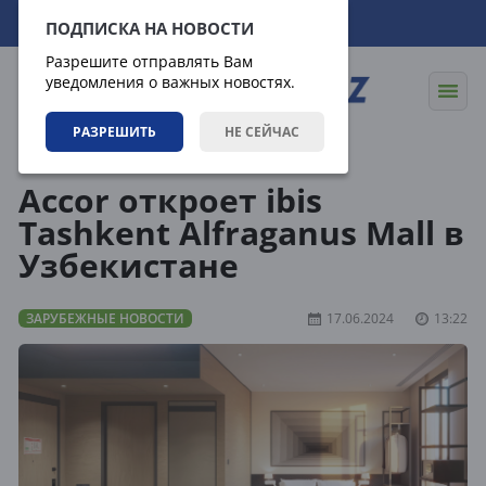
06.08.2026
07:24:11
ПОДПИСКА НА НОВОСТИ
Разрешите отправлять Вам
уведомления о важных новостях.
РАЗРЕШИТЬ
НЕ СЕЙЧАС
Новости
Зарубежные новости
Accor откроет ibis
Tashkent Alfraganus Mall в
Узбекистане
ЗАРУБЕЖНЫЕ НОВОСТИ
17.06.2024
13:22