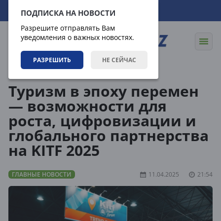
06.08.2026
06:28:50
ПОДПИСКА НА НОВОСТИ
Разрешите отправлять Вам
уведомления о важных новостях.
РАЗРЕШИТЬ
НЕ СЕЙЧАС
Новости
Главные новости
Туризм в эпоху перемен
— возможности для
роста, цифровизации и
глобального партнерства
на KITF 2025
ГЛАВНЫЕ НОВОСТИ
11.04.2025
21:54