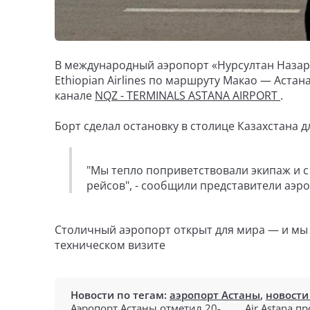
В международный аэропорт «Нурсултан Назар
Ethiopian Airlines по маршруту Макао — Аста
канале
NQZ - TERMINALS ASTANA AIRPORT
.
Борт сделал остановку в столице Казахстана д
"Мы тепло поприветствовали экипаж и 
рейсов", - сообщили представители аэро
Столичный аэропорт открыт для мира — и мы 
техническом визите
Новости по тегам:
аэропорт Астаны
,
новости
Аэропорт Астаны отметил 20-
Air Astana п